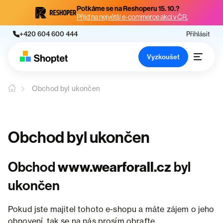
Potkáme se na Reshoperu 15. 10.?
Přijď na největší e-commerce akci v ČR.
+420 604 600 444
Přihlásit
Vyzkoušet
Obchod byl ukončen
Obchod byl ukončen
Obchod
www.wearforall.cz
byl
ukončen
Pokud jste majitel tohoto e-shopu a máte zájem o jeho
obnovení, tak se na nás prosím obraťte.