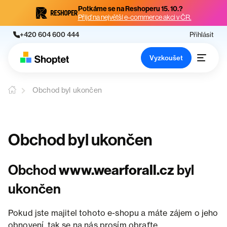
Potkáme se na Reshoperu 15. 10.?
Přijď na největší e-commerce akci v ČR.
+420 604 600 444
Přihlásit
Vyzkoušet
Obchod byl ukončen
Obchod byl ukončen
Obchod
www.wearforall.cz
byl
ukončen
Pokud jste majitel tohoto e-shopu a máte zájem o jeho
obnovení, tak se na nás prosím obraťte.