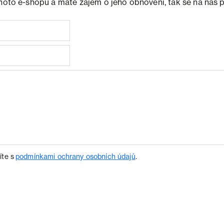
ohoto e-shopu a máte zájem o jeho obnovení, tak se na nás 
íte s
podmínkami ochrany osobních údajů
.