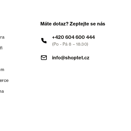
Máte dotaz? Zeptejte se nás
+420 604 600 444
ra
(Po - Pá 8 – 18:30)
ři
info@shoptet.cz
um
erce
na