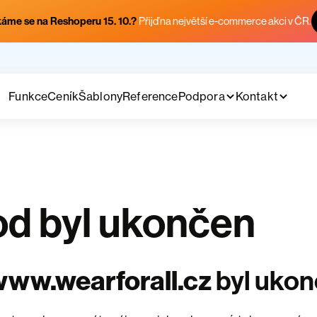
áme se na Reshoperu 15. 10.?
Přijď na největší e-commerce akci v ČR.
Funkce
Ceník
Šablony
Reference
Podpora
Kontakt
d byl ukončen
ww.wearforall.cz
byl uko