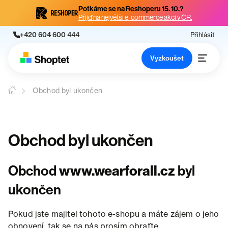
Potkáme se na Reshoperu 15. 10.?
Přijď na největší e-commerce akci v ČR.
+420 604 600 444
Přihlásit
Vyzkoušet
Obchod byl ukončen
Obchod byl ukončen
Obchod
www.wearforall.cz
byl
ukončen
Pokud jste majitel tohoto e-shopu a máte zájem o jeho
obnovení, tak se na nás prosím obraťte.