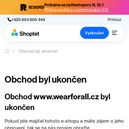
Potkáme se na Reshoperu 15. 10.?
Přijď na největší e-commerce akci v ČR.
+420 604 600 444
Přihlásit
Vyzkoušet
Obchod byl ukončen
Obchod byl ukončen
Obchod
www.wearforall.cz
byl
ukončen
Pokud jste majitel tohoto e-shopu a máte zájem o jeho
obnovení, tak se na nás prosím obraťte.