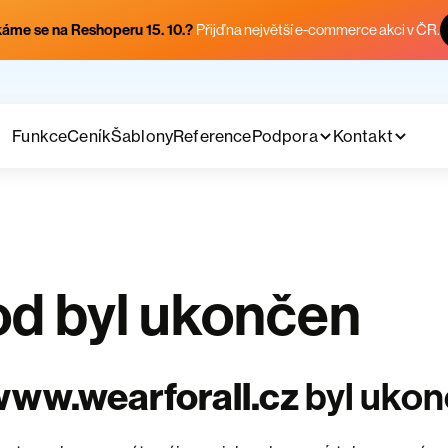
áme se na Reshoperu 15. 10.?
Přijď na největší e-commerce akci v ČR.
Funkce
Ceník
Šablony
Reference
Podpora
Kontakt
d byl ukončen
ww.wearforall.cz
byl uko