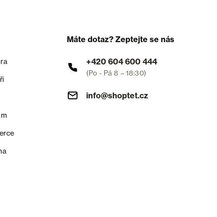
Máte dotaz? Zeptejte se nás
+420 604 600 444
ra
(Po - Pá 8 – 18:30)
ři
info@shoptet.cz
um
erce
na