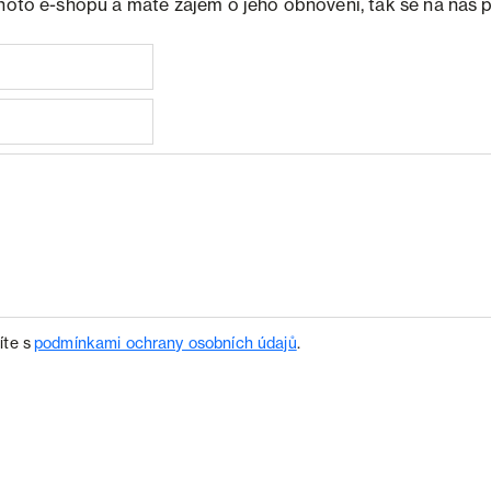
ohoto e-shopu a máte zájem o jeho obnovení, tak se na nás 
íte s
podmínkami ochrany osobních údajů
.