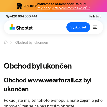
Potkáme se na Reshoperu 15. 10.?
Přijď na největší e-commerce akci v ČR.
+420 604 600 444
Přihlásit
Vyzkoušet
Obchod byl ukončen
Obchod byl ukončen
Obchod
www.wearforall.cz
byl
ukončen
Pokud jste majitel tohoto e-shopu a máte zájem o jeho
obnovení, tak se na nás prosím obraťte.