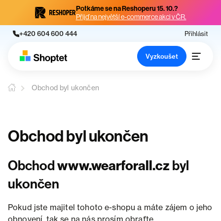
Potkáme se na Reshoperu 15. 10.?
Přijď na největší e-commerce akci v ČR.
+420 604 600 444
Přihlásit
Vyzkoušet
Obchod byl ukončen
Obchod byl ukončen
Obchod
www.wearforall.cz
byl
ukončen
Pokud jste majitel tohoto e-shopu a máte zájem o jeho
obnovení, tak se na nás prosím obraťte.