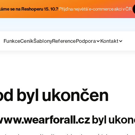
áme se na Reshoperu 15. 10.?
Přijď na největší e-commerce akci v ČR.
Funkce
Ceník
Šablony
Reference
Podpora
Kontakt
d byl ukončen
ww.wearforall.cz
byl uko