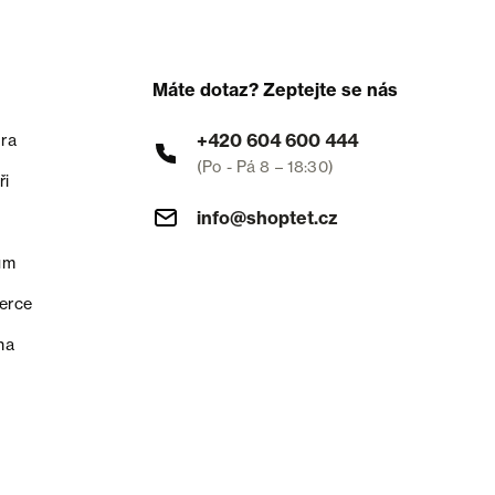
Máte dotaz? Zeptejte se nás
+420 604 600 444
ra
(Po - Pá 8 – 18:30)
ři
info@shoptet.cz
um
erce
na