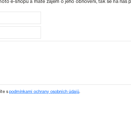
ohoto e-shopu a máte zájem o jeho obnovení, tak se na nás 
íte s
podmínkami ochrany osobních údajů
.