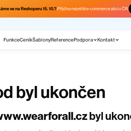
áme se na Reshoperu 15. 10.?
Přijď na největší e-commerce akci v ČR.
Funkce
Ceník
Šablony
Reference
Podpora
Kontakt
d byl ukončen
ww.wearforall.cz
byl uko