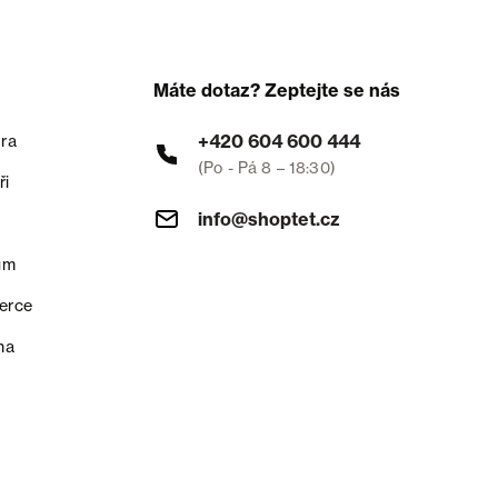
Máte dotaz? Zeptejte se nás
+420 604 600 444
ra
(Po - Pá 8 – 18:30)
ři
info@shoptet.cz
um
erce
na