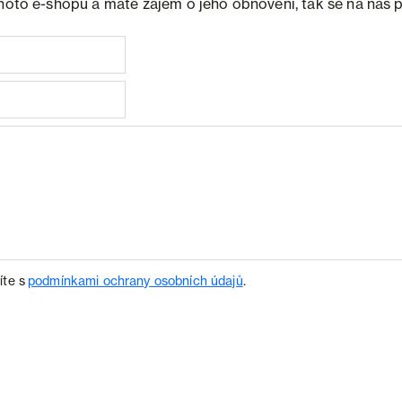
ohoto e-shopu a máte zájem o jeho obnovení, tak se na nás 
íte s
podmínkami ochrany osobních údajů
.