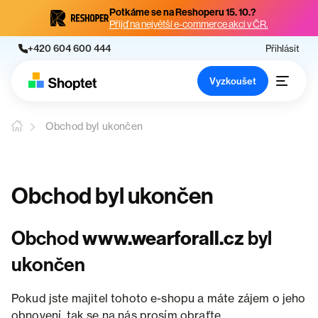
Potkáme se na Reshoperu 15. 10.?
Přijď na největší e-commerce akci v ČR.
+420 604 600 444
Přihlásit
Vyzkoušet
Obchod byl ukončen
Obchod byl ukončen
Obchod
www.wearforall.cz
byl
ukončen
Pokud jste majitel tohoto e-shopu a máte zájem o jeho
obnovení, tak se na nás prosím obraťte.