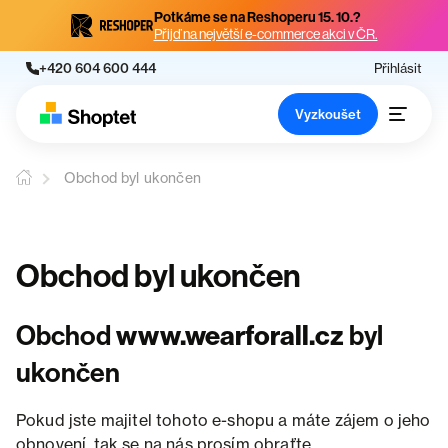
Potkáme se na Reshoperu 15. 10.?
Přijď na největší e-commerce akci v ČR.
+420 604 600 444
Přihlásit
Vyzkoušet
Obchod byl ukončen
Obchod byl ukončen
Obchod
www.wearforall.cz
byl
ukončen
Pokud jste majitel tohoto e-shopu a máte zájem o jeho
obnovení, tak se na nás prosím obraťte.