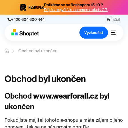
Potkáme se na Reshoperu 15. 10.?
Přijď na největší e-commerce akci v ČR.
+420 604 600 444
Přihlásit
Vyzkoušet
Obchod byl ukončen
Obchod byl ukončen
Obchod
www.wearforall.cz
byl
ukončen
Pokud jste majitel tohoto e-shopu a máte zájem o jeho
obnovení, tak se na nás prosím obraťte.