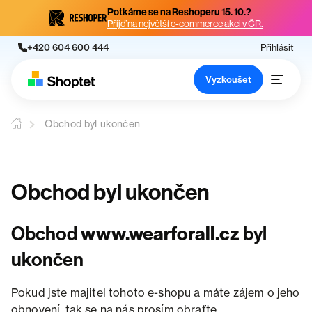
Potkáme se na Reshoperu 15. 10.?
Přijď na největší e-commerce akci v ČR.
+420 604 600 444
Přihlásit
Vyzkoušet
Obchod byl ukončen
Obchod byl ukončen
Obchod
www.wearforall.cz
byl
ukončen
Pokud jste majitel tohoto e-shopu a máte zájem o jeho
obnovení, tak se na nás prosím obraťte.