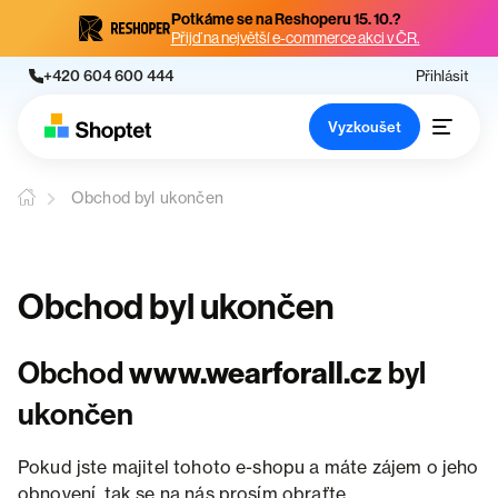
Potkáme se na Reshoperu 15. 10.?
Přijď na největší e-commerce akci v ČR.
+420 604 600 444
Přihlásit
Vyzkoušet
Obchod byl ukončen
Obchod byl ukončen
Obchod
www.wearforall.cz
byl
ukončen
Pokud jste majitel tohoto e-shopu a máte zájem o jeho
obnovení, tak se na nás prosím obraťte.