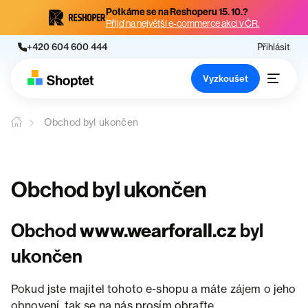
Potkáme se na Reshoperu 15. 10.?
Přijď na největší e-commerce akci v ČR.
+420 604 600 444
Přihlásit
Vyzkoušet
Obchod byl ukončen
Obchod byl ukončen
Obchod
www.wearforall.cz
byl
ukončen
Pokud jste majitel tohoto e-shopu a máte zájem o jeho
obnovení, tak se na nás prosím obraťte.