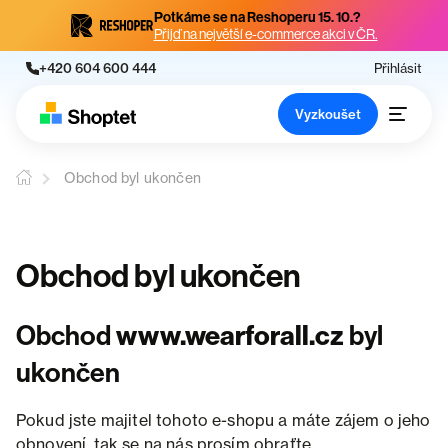
Potkáme se na Reshoperu 15. 10.?
Přijď na největší e-commerce akci v ČR.
+420 604 600 444
Přihlásit
Vyzkoušet
Obchod byl ukončen
Obchod byl ukončen
Obchod
www.wearforall.cz
byl
ukončen
Pokud jste majitel tohoto e-shopu a máte zájem o jeho
obnovení, tak se na nás prosím obraťte.