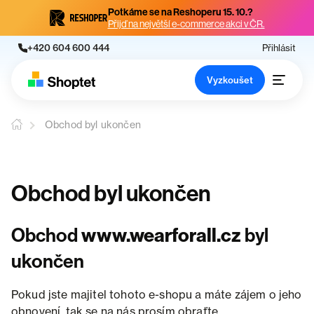
Potkáme se na Reshoperu 15. 10.?
Přijď na největší e-commerce akci v ČR.
+420 604 600 444
Přihlásit
Vyzkoušet
Obchod byl ukončen
Obchod byl ukončen
Obchod
www.wearforall.cz
byl
ukončen
Pokud jste majitel tohoto e-shopu a máte zájem o jeho
obnovení, tak se na nás prosím obraťte.