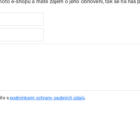
ohoto e-shopu a máte zájem o jeho obnovení, tak se na nás 
íte s
podmínkami ochrany osobních údajů
.