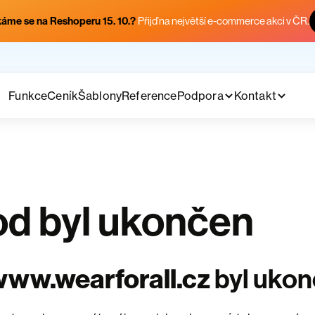
áme se na Reshoperu 15. 10.?
Přijď na největší e-commerce akci v ČR.
Funkce
Ceník
Šablony
Reference
Podpora
Kontakt
d byl ukončen
ww.wearforall.cz
byl uko