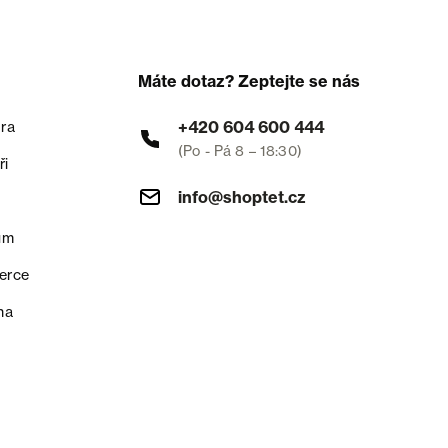
Máte dotaz? Zeptejte se nás
+420 604 600 444
ra
(Po - Pá 8 – 18:30)
ři
info@shoptet.cz
um
erce
na