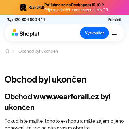
Potkáme se na Reshoperu 15. 10.?
Přijď na největší e-commerce akci v ČR.
+420 604 600 444
Přihlásit
Vyzkoušet
Obchod byl ukončen
Obchod byl ukončen
Obchod
www.wearforall.cz
byl
ukončen
Pokud jste majitel tohoto e-shopu a máte zájem o jeho
obnovení, tak se na nás prosím obraťte.