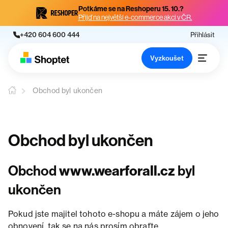
Potkáme se na Reshoperu 15. 10.?
Přijď na největší e-commerce akci v ČR.
+420 604 600 444
Přihlásit
Vyzkoušet
Obchod byl ukončen
Obchod byl ukončen
Obchod
www.wearforall.cz
byl
ukončen
Pokud jste majitel tohoto e-shopu a máte zájem o jeho
obnovení, tak se na nás prosím obraťte.