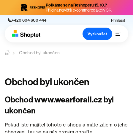
Potkáme se na Reshoperu 15. 10.?
Přijď na největší e-commerce akci v ČR.
+420 604 600 444
Přihlásit
Vyzkoušet
Obchod byl ukončen
Obchod byl ukončen
Obchod
www.wearforall.cz
byl
ukončen
Pokud jste majitel tohoto e-shopu a máte zájem o jeho
obnovení, tak se na nás prosím obraťte.