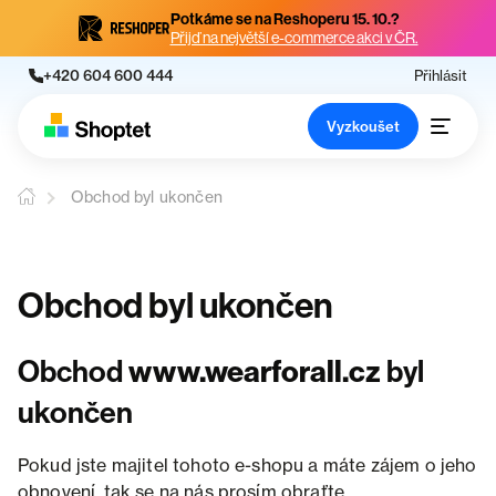
Potkáme se na Reshoperu 15. 10.?
Přijď na největší e-commerce akci v ČR.
+420 604 600 444
Přihlásit
Vyzkoušet
Obchod byl ukončen
Obchod byl ukončen
Obchod
www.wearforall.cz
byl
ukončen
Pokud jste majitel tohoto e-shopu a máte zájem o jeho
obnovení, tak se na nás prosím obraťte.