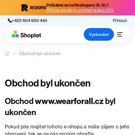
Potkáme se na Reshoperu 15. 10.?
Přijď na největší e-commerce akci v ČR.
+420 604 600 444
Přihlásit
Vyzkoušet
Obchod byl ukončen
Obchod byl ukončen
Obchod
www.wearforall.cz
byl
ukončen
Pokud jste majitel tohoto e-shopu a máte zájem o jeho
obnovení, tak se na nás prosím obraťte.