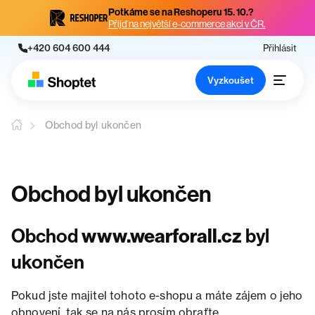
Potkáme se na Reshoperu 15. 10.?
Přijď na největší e-commerce akci v ČR.
+420 604 600 444
Přihlásit
Vyzkoušet
Obchod byl ukončen
Obchod byl ukončen
Obchod
www.wearforall.cz
byl
ukončen
Pokud jste majitel tohoto e-shopu a máte zájem o jeho
obnovení, tak se na nás prosím obraťte.