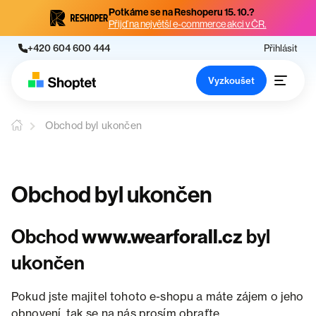
Potkáme se na Reshoperu 15. 10.?
Přijď na největší e-commerce akci v ČR.
+420 604 600 444
Přihlásit
Vyzkoušet
Obchod byl ukončen
Obchod byl ukončen
Obchod
www.wearforall.cz
byl
ukončen
Pokud jste majitel tohoto e-shopu a máte zájem o jeho
obnovení, tak se na nás prosím obraťte.