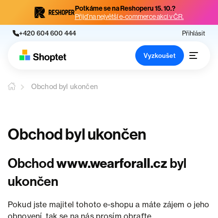
Potkáme se na Reshoperu 15. 10.?
Přijď na největší e-commerce akci v ČR.
+420 604 600 444
Přihlásit
Vyzkoušet
Obchod byl ukončen
Obchod byl ukončen
Obchod
www.wearforall.cz
byl
ukončen
Pokud jste majitel tohoto e-shopu a máte zájem o jeho
obnovení, tak se na nás prosím obraťte.