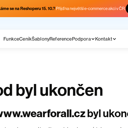
áme se na Reshoperu 15. 10.?
Přijď na největší e-commerce akci v ČR.
Funkce
Ceník
Šablony
Reference
Podpora
Kontakt
d byl ukončen
ww.wearforall.cz
byl uko