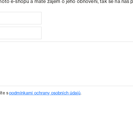
ohoto e-shopu a máte zájem o jeho obnovení, tak se na nás 
íte s
podmínkami ochrany osobních údajů
.