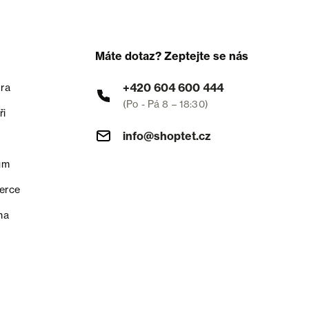
Máte dotaz? Zeptejte se nás
+420 604 600 444
ra
(Po - Pá 8 – 18:30)
ři
info@shoptet.cz
um
erce
na