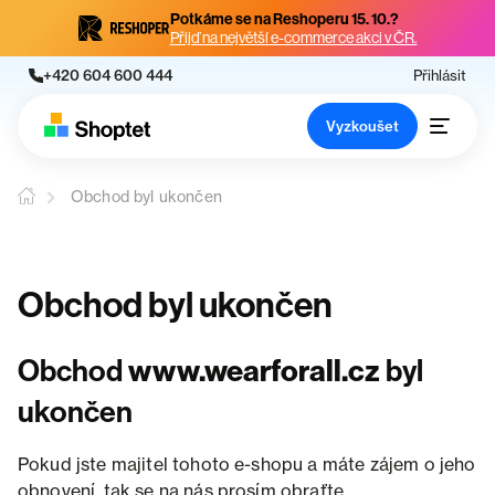
Potkáme se na Reshoperu 15. 10.?
Přijď na největší e-commerce akci v ČR.
+420 604 600 444
Přihlásit
Vyzkoušet
Obchod byl ukončen
Obchod byl ukončen
Obchod
www.wearforall.cz
byl
ukončen
Pokud jste majitel tohoto e-shopu a máte zájem o jeho
obnovení, tak se na nás prosím obraťte.