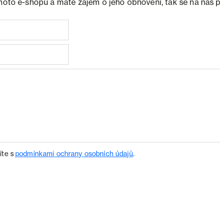
ohoto e-shopu a máte zájem o jeho obnovení, tak se na nás 
íte s
podmínkami ochrany osobních údajů
.