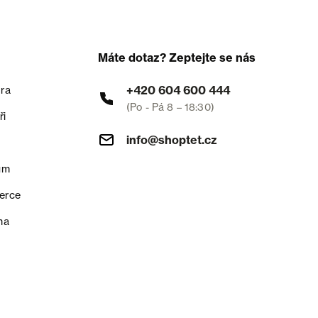
Máte dotaz? Zeptejte se nás
+420 604 600 444
ra
(Po - Pá 8 – 18:30)
ři
info@shoptet.cz
um
erce
na