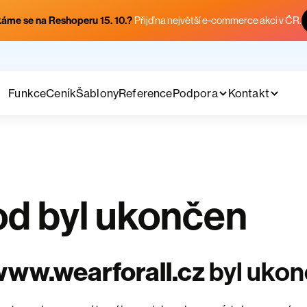
áme se na Reshoperu 15. 10.?
Přijď na největší e-commerce akci v ČR.
Funkce
Ceník
Šablony
Reference
Podpora
Kontakt
d byl ukončen
ww.wearforall.cz
byl uko