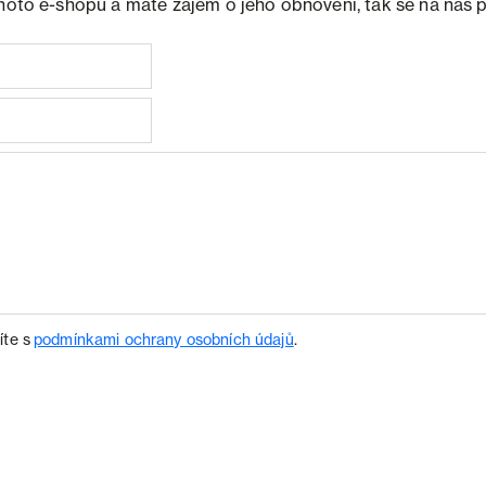
ohoto e-shopu a máte zájem o jeho obnovení, tak se na nás 
íte s
podmínkami ochrany osobních údajů
.