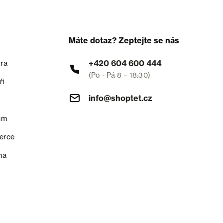
Máte dotaz? Zeptejte se nás
+420 604 600 444
ra
(Po - Pá 8 – 18:30)
ři
info@shoptet.cz
um
erce
na