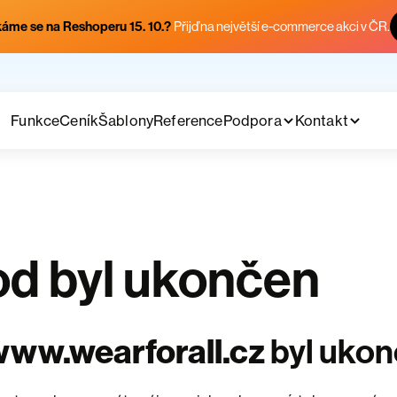
áme se na Reshoperu 15. 10.?
Přijď na největší e-commerce akci v ČR.
Funkce
Ceník
Šablony
Reference
Podpora
Kontakt
d byl ukončen
ww.wearforall.cz
byl uko