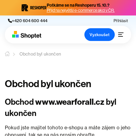
Potkáme se na Reshoperu 15. 10.?
Přijď na největší e-commerce akci v ČR.
+420 604 600 444
Přihlásit
Vyzkoušet
Obchod byl ukončen
Obchod byl ukončen
Obchod
www.wearforall.cz
byl
ukončen
Pokud jste majitel tohoto e-shopu a máte zájem o jeho
obnovení, tak se na nás prosím obraťte.