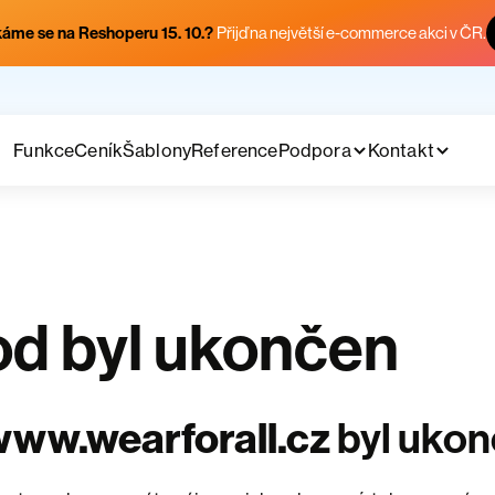
áme se na Reshoperu 15. 10.?
Přijď na největší e-commerce akci v ČR.
Funkce
Ceník
Šablony
Reference
Podpora
Kontakt
d byl ukončen
ww.wearforall.cz
byl uko