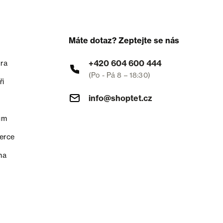
Máte dotaz? Zeptejte se nás
+420 604 600 444
ra
(Po - Pá 8 – 18:30)
ři
info@shoptet.cz
um
erce
na