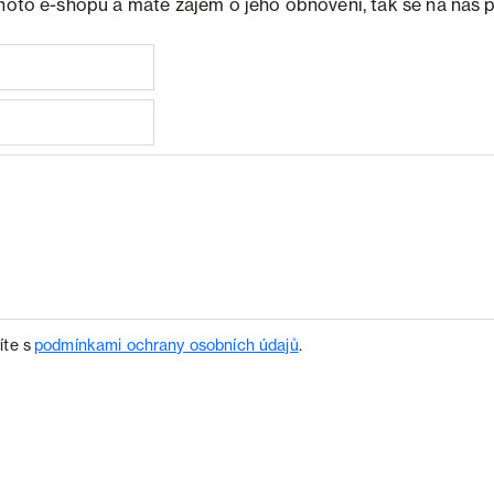
ohoto e-shopu a máte zájem o jeho obnovení, tak se na nás 
íte s
podmínkami ochrany osobních údajů
.