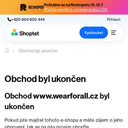
Potkáme se na Reshoperu 15. 10.?
Přijď na největší e-commerce akci v ČR.
+420 604 600 444
Přihlásit
Vyzkoušet
Obchod byl ukončen
Obchod byl ukončen
Obchod
www.wearforall.cz
byl
ukončen
Pokud jste majitel tohoto e-shopu a máte zájem o jeho
obnovení, tak se na nás prosím obraťte.