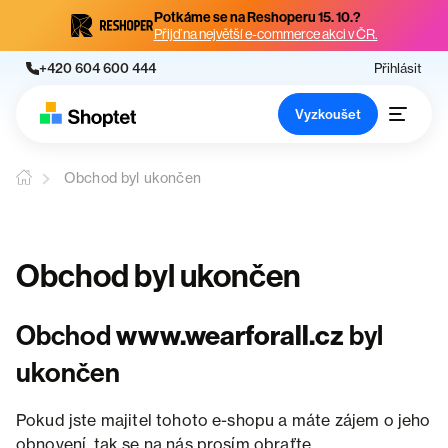
Potkáme se na Reshoperu 15. 10.?
Přijď na největší e-commerce akci v ČR.
+420 604 600 444
Přihlásit
Vyzkoušet
Obchod byl ukončen
Obchod byl ukončen
Obchod
www.wearforall.cz
byl
ukončen
Pokud jste majitel tohoto e-shopu a máte zájem o jeho
obnovení, tak se na nás prosím obraťte.