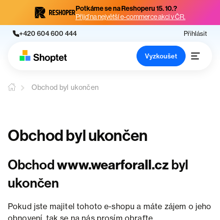
Potkáme se na Reshoperu 15. 10.?
Přijď na největší e-commerce akci v ČR.
+420 604 600 444
Přihlásit
Vyzkoušet
Obchod byl ukončen
Obchod byl ukončen
Obchod
www.wearforall.cz
byl
ukončen
Pokud jste majitel tohoto e-shopu a máte zájem o jeho
obnovení, tak se na nás prosím obraťte.