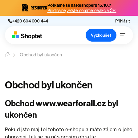
Potkáme se na Reshoperu 15. 10.?
Přijď na největší e-commerce akci v ČR.
+420 604 600 444
Přihlásit
Vyzkoušet
Obchod byl ukončen
Obchod byl ukončen
Obchod
www.wearforall.cz
byl
ukončen
Pokud jste majitel tohoto e-shopu a máte zájem o jeho
obnovení, tak se na nás prosím obraťte.