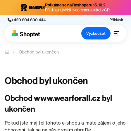
Potkáme se na Reshoperu 15. 10.?
Přijď na největší e-commerce akci v ČR.
+420 604 600 444
Přihlásit
Vyzkoušet
Obchod byl ukončen
Obchod byl ukončen
Obchod
www.wearforall.cz
byl
ukončen
Pokud jste majitel tohoto e-shopu a máte zájem o jeho
obnovení, tak se na nás prosím obraťte.