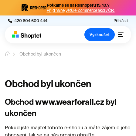
Potkáme se na Reshoperu 15. 10.?
Přijď na největší e-commerce akci v ČR.
+420 604 600 444
Přihlásit
Vyzkoušet
Obchod byl ukončen
Obchod byl ukončen
Obchod
www.wearforall.cz
byl
ukončen
Pokud jste majitel tohoto e-shopu a máte zájem o jeho
obnovení, tak se na nás prosím obraťte.