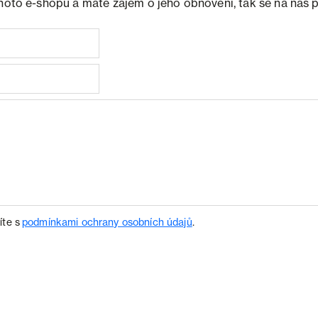
ohoto e-shopu a máte zájem o jeho obnovení, tak se na nás 
íte s
podmínkami ochrany osobních údajů
.