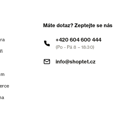
Máte dotaz? Zeptejte se nás
+420 604 600 444
ra
(Po - Pá 8 – 18:30)
ři
info@shoptet.cz
um
erce
na