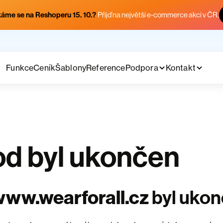
áme se na Reshoperu 15. 10.?
Přijď na největší e-commerce akci v ČR.
Funkce
Ceník
Šablony
Reference
Podpora
Kontakt
d byl ukončen
ww.wearforall.cz
byl uko