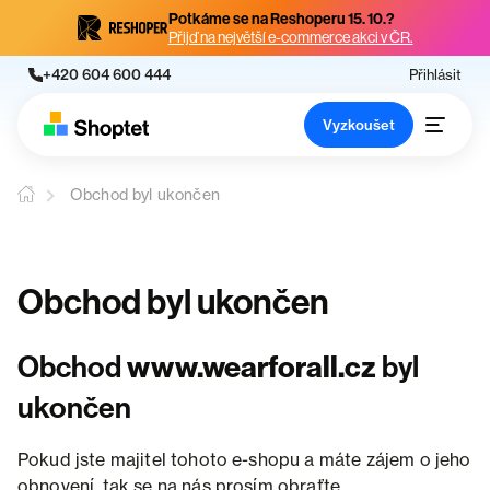
Potkáme se na Reshoperu 15. 10.?
Přijď na největší e-commerce akci v ČR.
+420 604 600 444
Přihlásit
Vyzkoušet
Obchod byl ukončen
Obchod byl ukončen
Obchod
www.wearforall.cz
byl
ukončen
Pokud jste majitel tohoto e-shopu a máte zájem o jeho
obnovení, tak se na nás prosím obraťte.