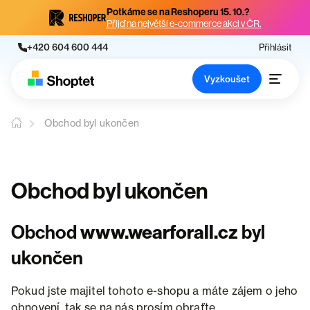
Potkáme se na Reshoperu 15. 10.?
Přijď na největší e-commerce akci v ČR.
+420 604 600 444
Přihlásit
Vyzkoušet
Obchod byl ukončen
Obchod byl ukončen
Obchod
www.wearforall.cz
byl
ukončen
Pokud jste majitel tohoto e-shopu a máte zájem o jeho
obnovení, tak se na nás prosím obraťte.