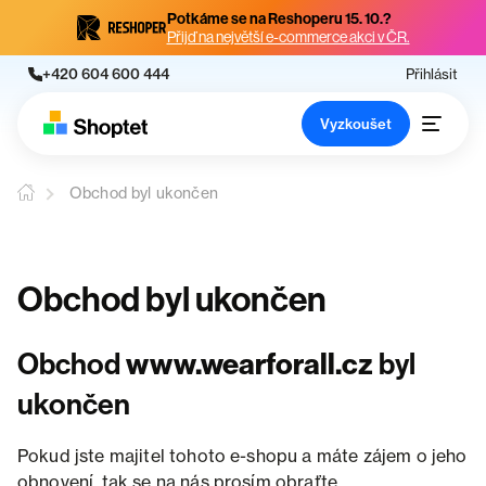
Potkáme se na Reshoperu 15. 10.?
Přijď na největší e-commerce akci v ČR.
+420 604 600 444
Přihlásit
Vyzkoušet
Obchod byl ukončen
Obchod byl ukončen
Obchod
www.wearforall.cz
byl
ukončen
Pokud jste majitel tohoto e-shopu a máte zájem o jeho
obnovení, tak se na nás prosím obraťte.