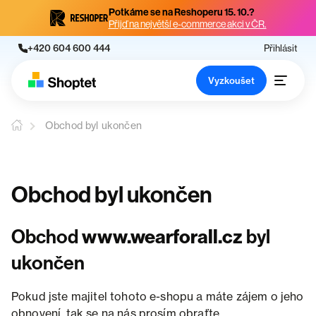
Potkáme se na Reshoperu 15. 10.?
Přijď na největší e-commerce akci v ČR.
+420 604 600 444
Přihlásit
Vyzkoušet
Obchod byl ukončen
Obchod byl ukončen
Obchod
www.wearforall.cz
byl
ukončen
Pokud jste majitel tohoto e-shopu a máte zájem o jeho
obnovení, tak se na nás prosím obraťte.