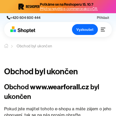
Potkáme se na Reshoperu 15. 10.?
Přijď na největší e-commerce akci v ČR.
+420 604 600 444
Přihlásit
Vyzkoušet
Obchod byl ukončen
Obchod byl ukončen
Obchod
www.wearforall.cz
byl
ukončen
Pokud jste majitel tohoto e-shopu a máte zájem o jeho
obnovení, tak se na nás prosím obraťte.