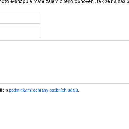
ohoto e-shopu a máte zájem o jeho obnovení, tak se na nás 
íte s
podmínkami ochrany osobních údajů
.