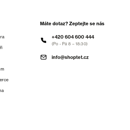
Máte dotaz? Zeptejte se nás
+420 604 600 444
ra
(Po - Pá 8 – 18:30)
ři
info@shoptet.cz
um
erce
na