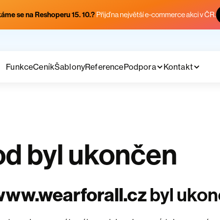
áme se na Reshoperu 15. 10.?
Přijď na největší e-commerce akci v ČR.
Funkce
Ceník
Šablony
Reference
Podpora
Kontakt
d byl ukončen
ww.wearforall.cz
byl uko