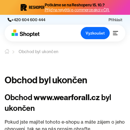
Potkáme se na Reshoperu 15. 10.?
Přijď na největší e-commerce akci v ČR.
+420 604 600 444
Přihlásit
Vyzkoušet
Obchod byl ukončen
Obchod byl ukončen
Obchod
www.wearforall.cz
byl
ukončen
Pokud jste majitel tohoto e-shopu a máte zájem o jeho
obnovení, tak se na nás prosím obraťte.