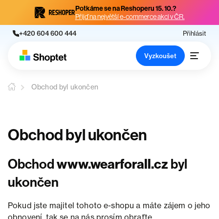
Potkáme se na Reshoperu 15. 10.?
Přijď na největší e-commerce akci v ČR.
+420 604 600 444
Přihlásit
Vyzkoušet
Obchod byl ukončen
Obchod byl ukončen
Obchod
www.wearforall.cz
byl
ukončen
Pokud jste majitel tohoto e-shopu a máte zájem o jeho
obnovení, tak se na nás prosím obraťte.