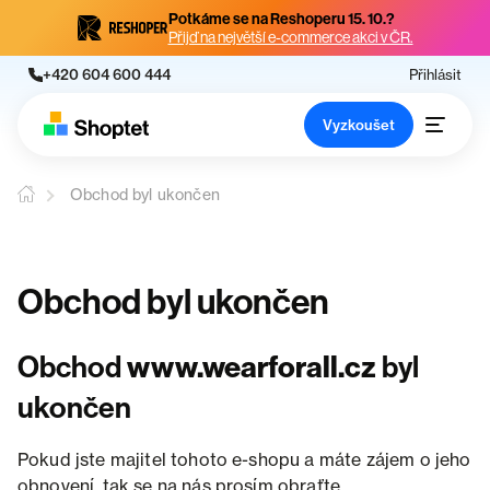
Potkáme se na Reshoperu 15. 10.?
Přijď na největší e-commerce akci v ČR.
+420 604 600 444
Přihlásit
Vyzkoušet
Obchod byl ukončen
Obchod byl ukončen
Obchod
www.wearforall.cz
byl
ukončen
Pokud jste majitel tohoto e-shopu a máte zájem o jeho
obnovení, tak se na nás prosím obraťte.