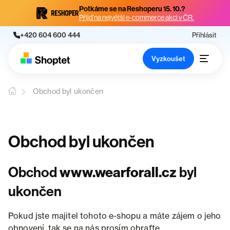
Potkáme se na Reshoperu 15. 10.?
Přijď na největší e-commerce akci v ČR.
+420 604 600 444
Přihlásit
Vyzkoušet
Obchod byl ukončen
Obchod byl ukončen
Obchod
www.wearforall.cz
byl
ukončen
Pokud jste majitel tohoto e-shopu a máte zájem o jeho
obnovení, tak se na nás prosím obraťte.